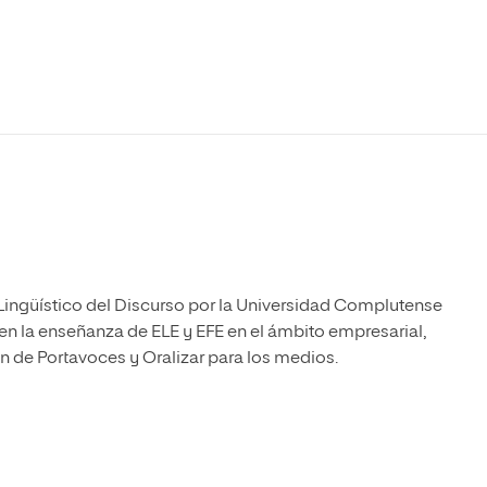
Máster Universitario en Psicopedagogía
olíticas y Relaciones
Acceso universitario para
na de Movilidad
nales
mayores
nacional
Máster Universitario en Atención Temprana y
Desarrollo Infantil
Máster Universitario en Enseñanza de Español
como Lengua Extranjera (ELE)
 Lingüístico del Discurso por la Universidad Complutense
en la enseñanza de ELE y EFE en el ámbito empresarial,
n de Portavoces y Oralizar para los medios.