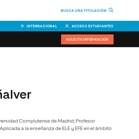
BUSCA UNA TITULACIÓN
INTERNACIONAL
ACCESO ESTUDIANTES
SOLICITA INFORMACIÓN
Facultad de Ciencias de la
Educación y Humanidades
Facultad de Ciencias de la
ñalver
Salud
Facultad de Economía y
Empresa
niversidad Complutense de Madrid; Profesor
Escuela Superior de Ingeniería
y Tecnología (ESIT)
Aplicada a la enseñanza de ELE y EFE en el ámbito
Facultad de Derecho