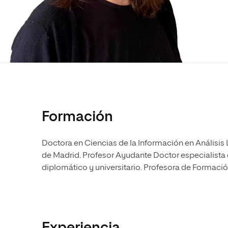
Diseño
Ingeniería y Tecnología
Ciencias P
Escuela de Humanidades
Ofici
Ciencias de la Salud
Diseño
Internacio
Inter
Normas de Organización y
Ciencias Sociales
Ciencias de la Salud
Funcionamiento
Humanidades
Ciencias Sociales
Artes
Humanidades
Música
Artes
Música
Formación
Doctora en Ciencias de la Información en Análisis
de Madrid. Profesor Ayudante Doctor especialista 
diplomático y universitario. Profesora de Formació