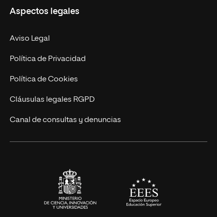
Aspectos legales
Doctorados
Facultades
Experto Universitario
Nuestro Equipo
Aviso Legal
Postgrados
Trabaja en UNIR
Política de Privacidad
Cursos Universitarios
Actualidad
Política de Cookies
UNIR Revista
Cláusulas legales RGPD
Eventos
Canal de consultas y denuncias
Alianzas corporativas
Sala de prensa
Contacto