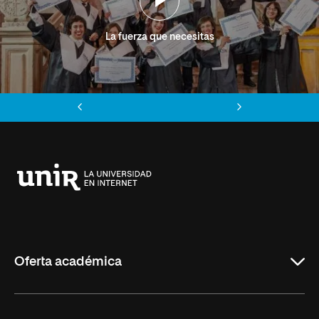
La fuerza que necesitas
Anterior
Siguiente
Universidad
Internacional
de
La
Rioja
Oferta académica
Grados