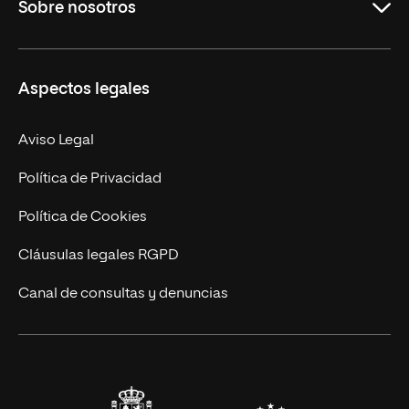
Sobre nosotros
Másteres Oficiales
Másteres Propios
Misión y Valores
Aspectos legales
Doctorados
Facultades
Experto Universitario
Nuestro Equipo
Aviso Legal
Postgrados
Trabaja en UNIR
Política de Privacidad
Cursos Universitarios
Actualidad
Política de Cookies
UNIR Revista
Cláusulas legales RGPD
Eventos
Canal de consultas y denuncias
Alianzas corporativas
Sala de prensa
Contacto