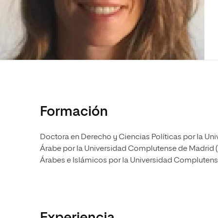
Diseño
Ingeniería y Tecnología
Ciencias P
Escuela de Humanidades
Ofici
Ciencias de la Salud
Diseño
Internacio
Inter
Normas de Organización y
Ciencias Sociales
Ciencias de la Salud
Funcionamiento
Humanidades
Ciencias Sociales
Artes
Humanidades
Música
Artes
Música
Formación
Doctora en Derecho y Ciencias Políticas por la Uni
Árabe por la Universidad Complutense de Madrid 
Árabes e Islámicos por la Universidad Complutens