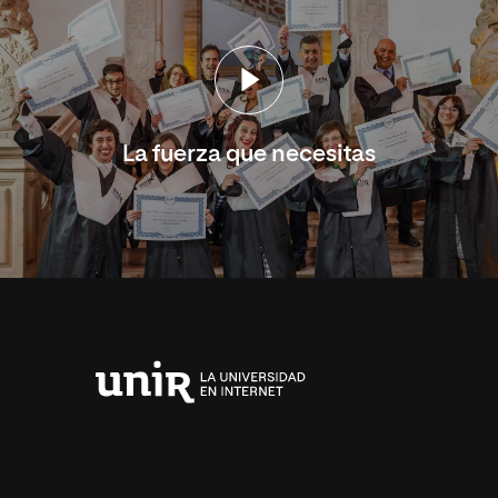
La fuerza que necesitas
Universidad
Internacional
de
La
Rioja