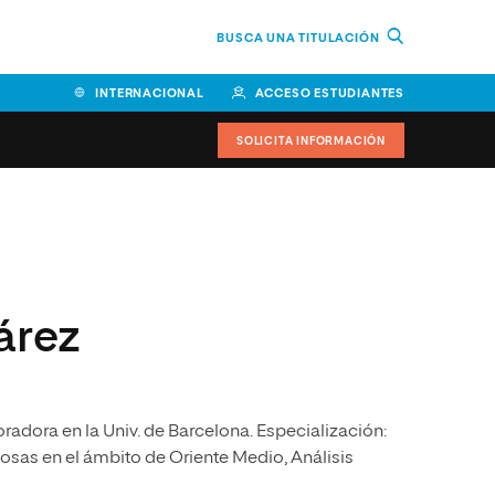
BUSCA UNA TITULACIÓN
INTERNACIONAL
ACCESO ESTUDIANTES
SOLICITA INFORMACIÓN
Facultad de Ciencias de la
Educación y Humanidades
Facultad de Ciencias de la
árez
Salud
Facultad de Economía y
Empresa
oradora en la Univ. de Barcelona. Especialización:
Escuela Superior de Ingeniería
y Tecnología (ESIT)
osas en el ámbito de Oriente Medio, Análisis
Facultad de Derecho