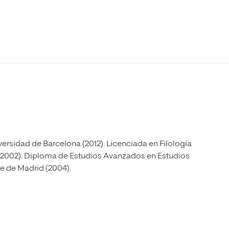
Máster Universitario en Psicopedagogía
olíticas y Relaciones
Acceso universitario para
na de Movilidad
nales
mayores
nacional
Máster Universitario en Atención Temprana y
Desarrollo Infantil
Máster Universitario en Enseñanza de Español
como Lengua Extranjera (ELE)
versidad de Barcelona (2012). Licenciada en Filología
(2002). Diploma de Estudios Avanzados en Estudios
e de Madrid (2004).