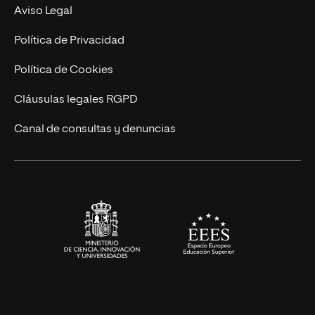
Experto Universitario
Nuestro Equipo
Aviso Legal
Postgrados
Trabaja en UNIR
Política de Privacidad
Cursos Universitarios
Actualidad
Política de Cookies
UNIR Revista
Cláusulas legales RGPD
Eventos
Canal de consultas y denuncias
Alianzas corporativas
Sala de prensa
Contacto