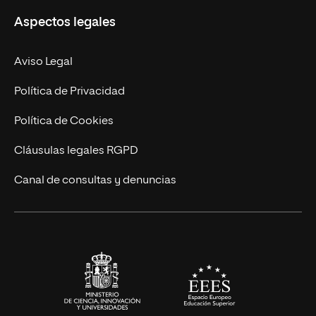
Aspectos legales
Doctorados
Facultades
Experto Universitario
Nuestro Equipo
Aviso Legal
Postgrados
Trabaja en UNIR
Política de Privacidad
Cursos Universitarios
Actualidad
Política de Cookies
UNIR Revista
Cláusulas legales RGPD
Eventos
Canal de consultas y denuncias
Alianzas corporativas
Sala de prensa
Contacto