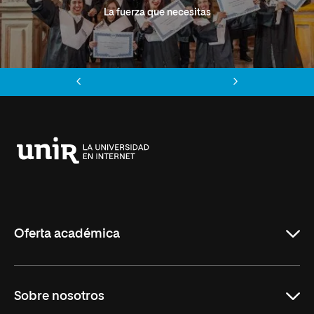
La fuerza que necesitas
Anterior
Siguiente
Universidad
Internacional
de
La
Rioja
Oferta académica
Grados
Sobre nosotros
Másteres Oficiales