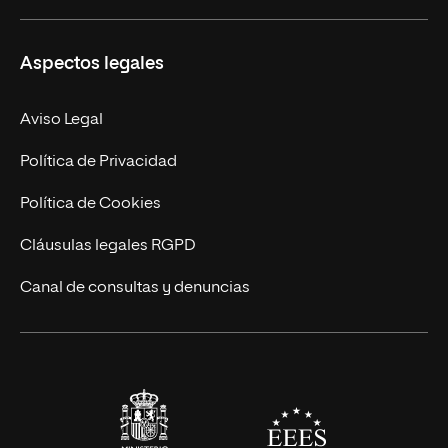
Másteres Propios
Misión y Valores
Aspectos legales
Doctorados
Facultades
Experto Universitario
Nuestro Equipo
Aviso Legal
Postgrados
Trabaja en UNIR
Política de Privacidad
Cursos Universitarios
Actualidad
Política de Cookies
UNIR Revista
Cláusulas legales RGPD
Eventos
Canal de consultas y denuncias
Alianzas corporativas
Sala de prensa
Contacto