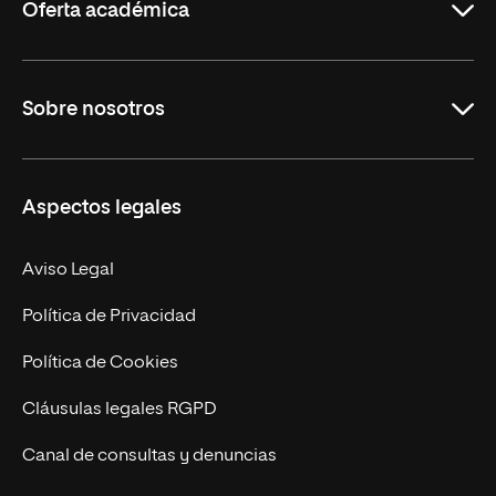
Oferta académica
Grados
Sobre nosotros
Másteres Oficiales
Másteres Propios
Misión y Valores
Aspectos legales
Doctorados
Facultades
Experto Universitario
Nuestro Equipo
Aviso Legal
Postgrados
Trabaja en UNIR
Política de Privacidad
Cursos Universitarios
Actualidad
Política de Cookies
UNIR Revista
Cláusulas legales RGPD
Eventos
Canal de consultas y denuncias