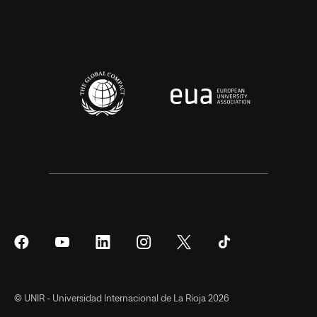
Síguenos
Síguenos
Síguenos
Síguenos
Síguenos
Síguenos
en
en
en
en
en
en
Facebook
YouTube
LinkedIn
Instagram
Twitter
Tiktok
© UNIR - Universidad Internacional de La Rioja 2026