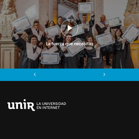
La fuerza que necesitas
Anterior
Siguiente
Universidad
Internacional
de
La
Rioja