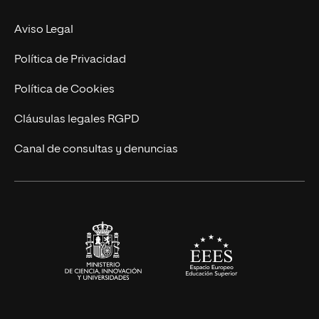
Experto Universitario
Nuestro Equipo
Aviso Legal
Postgrados
Trabaja en UNIR
Política de Privacidad
Cursos Universitarios
Actualidad
Política de Cookies
UNIR Revista
Cláusulas legales RGPD
Eventos
Canal de consultas y denuncias
Alianzas corporativas
Sala de prensa
Contacto