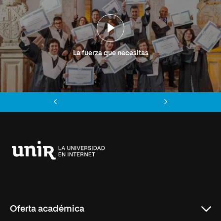
La fuerza que necesitas
Anterior
Siguiente
Universidad
Internacional
de
La
Rioja
Oferta académica