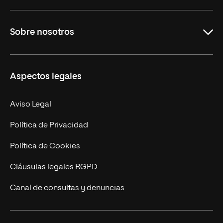
Grados
Sobre nosotros
Másteres Oficiales
Másteres Propios
Misión y Valores
Aspectos legales
Doctorados
Facultades
Experto Universitario
Nuestro Equipo
Aviso Legal
Postgrados
Trabaja en UNIR
Política de Privacidad
Cursos Universitarios
Actualidad
Política de Cookies
UNIR Revista
Cláusulas legales RGPD
Eventos
Canal de consultas y denuncias
Alianzas corporativas