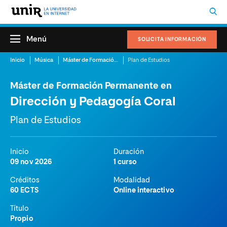
Menú
SOLICITA INFORMACIÓN
Inicio
Música
Máster de Formación Permanente en Dirección y Pedagogía Coral
Plan de Estudios
Máster de Formación Permanente en
Dirección y Pedagogía Coral
Plan de Estudios
Inicio
Duración
09 nov 2026
1 curso
Créditos
Modalidad
60 ECTS
Online interactivo
Título
Propio