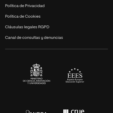
Postgrados
Trabaja en UNIR
Política de Privacidad
Cursos Universitarios
Actualidad
Política de Cookies
UNIR Revista
Cláusulas legales RGPD
Eventos
Canal de consultas y denuncias
Alianzas corporativas
Sala de prensa
Contacto