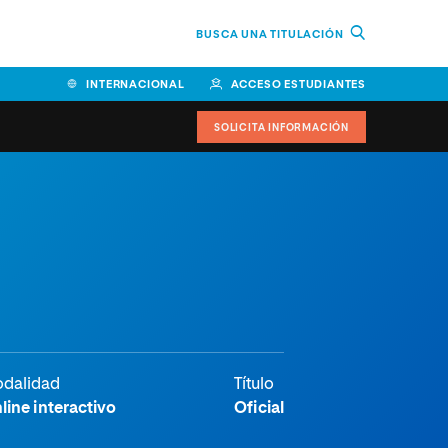
BUSCA UNA TITULACIÓN
INTERNACIONAL
ACCESO ESTUDIANTES
SOLICITA INFORMACIÓN
Facultad de Ciencias de la
Educación y Humanidades
Facultad de Ciencias de la
Salud
Facultad de Economía y
Empresa
dalidad
Título
Escuela Superior de Ingeniería
line interactivo
Oficial
y Tecnología (ESIT)
Facultad de Derecho