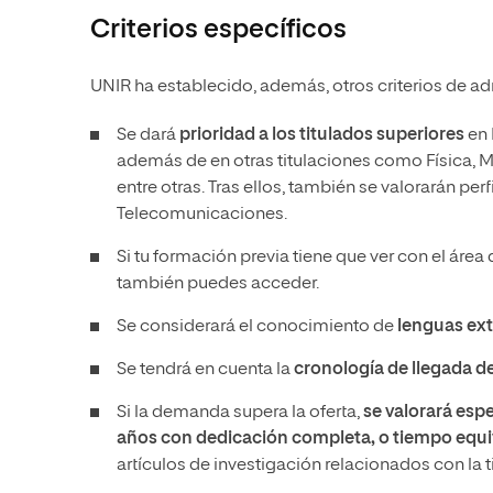
Criterios específicos
UNIR ha establecido, además, otros criterios de 
Se dará
prioridad a los titulados superiores
en 
además de en otras titulaciones como Física, 
entre otras. Tras ellos, también se valorarán per
Telecomunicaciones.
Si tu formación previa tiene que ver con el áre
también puedes acceder.
Se considerará el conocimiento de
lenguas ext
Se tendrá en cuenta la
cronología de llegada de 
Si la demanda supera la oferta,
se valorará esp
años con dedicación completa, o tiempo equiv
artículos de investigación relacionados con la t