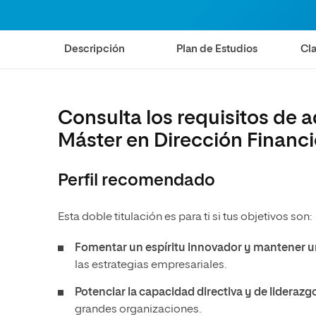
Diseño
Ingeniería y Tecnología
Ciencias P
Escuela de Humanidades
Ofici
Ciencias de la Salud
Diseño
Internacio
Inter
Normas de Organización y
Descripción
Plan de Estudios
Cla
Ciencias Sociales
Ciencias de la Salud
Funcionamiento
Humanidades
Ciencias Sociales
Artes
Humanidades
Consulta los requisitos de 
Música
Artes
Máster en Dirección Financi
Música
Perfil recomendado
Esta doble titulación es para ti si tus objetivos son:
Fomentar un espíritu innovador y mantener 
las estrategias empresariales.
Potenciar la capacidad directiva y de liderazg
grandes organizaciones.