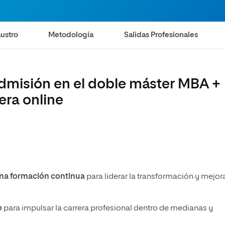
olíticas y Relaciones
Acceso universitario para
na de Movilidad
nales
mayores
nacional
ustro
Metodología
Salidas Profesionales
admisión en el doble máster MBA +
era online
una formación continua
para liderar la transformación y mejor
o
para impulsar la carrera profesional dentro de medianas y