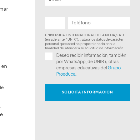
omar
s en
de
e
ue