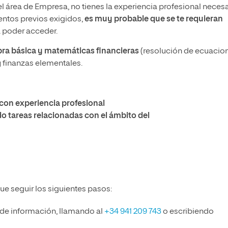
el área de Empresa, no tienes la experiencia profesional necesa
entos previos exigidos,
es muy probable que se te requieran
 poder acceder.
ra básica y matemáticas financieras
(resolución de ecuacio
y finanzas elementales.
 con experiencia profesional
o tareas relacionadas con el ámbito del
ue seguir los siguientes pasos:
 de información, llamando al
+34 941 209 743
o escribiendo