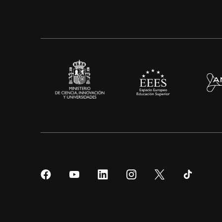
Síguenos
Síguenos
Síguenos
Síguenos
Síguenos
Sígueno
en
en
en
en
en
en
Facebook
YouTube
LinkedIn
Instagram
Twitter
Tiktok