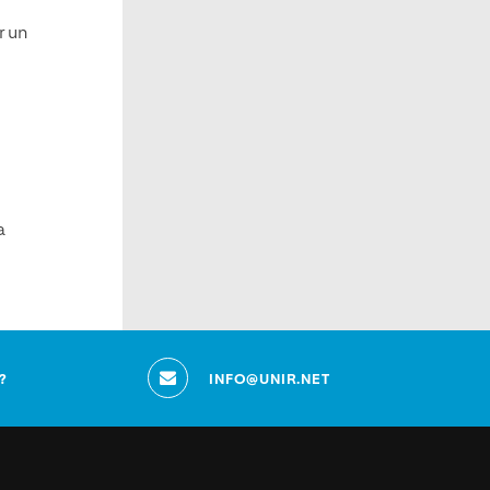
r un
a
?
INFO@UNIR.NET