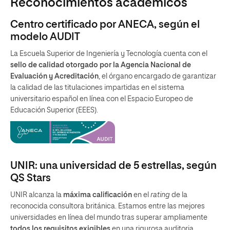
UNIR: una universidad de 5 estrellas, según
QS Stars
UNIR alcanza la
máxima calificación
en el
rating
de la
reconocida consultora británica. Estamos entre las mejores
universidades en línea del mundo tras superar ampliamente
todos los requisitos exigibles
en una rigurosa auditoria
centrada en la
excelencia y la calidad educativa.
THE sitúa a UNIR en la élite mundial
universitaria por su calidad educativa
UNIR logra un posicionamiento histórico en el
‘Sustainability
Impact Ratings 2026’ de Times Higher Education
, la