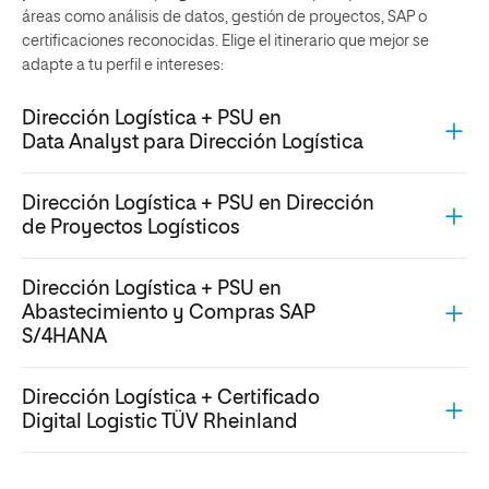
Dirección Logística + PSU en
Abastecimiento y Compras SAP
S/4HANA
Dirección Logística + Certificado
Digital Logistic TÜV Rheinland
PLAN DE ESTUDIOS
¿Qué asignaturas tiene el Máster en
Logística a distancia?
Formamos profesionales para que logren el perfil que demanda
el mercado laboral, el cual reclama expertos que sepan operar
bajo las
nuevas tendencias del sector
. Por ello, te ofrecemos:
Asignaturas esenciales en la dirección logística
. Se