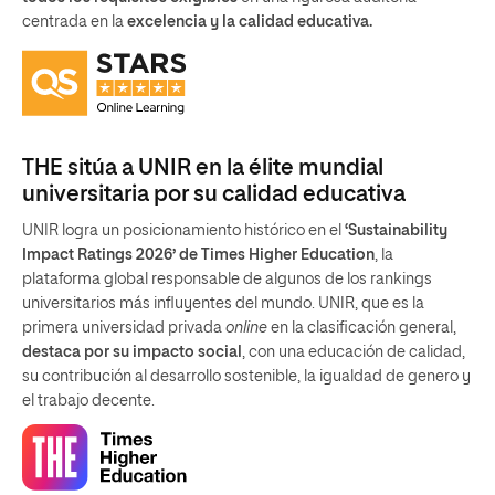
plataforma global responsable de algunos de los rankings
universitarios más influyentes del mundo. UNIR, que es la
primera universidad privada
online
en la clasificación general,
destaca por su impacto social
, con una educación de calidad,
su contribución al desarrollo sostenible, la igualdad de genero y
el trabajo decente.
Líderes en innovación educativa, según
‘Forbes’
Forbes
nos posiciona entre las tres
mejores universidades de
España y como la primera
online
. Además, destaca a UNIR
como un referente global en la formación
online
por su
metodología y la experiencia interactiva
que ofrece a sus
estudiantes, así como su reconocimiento en los rankings
internacionales más relevantes.