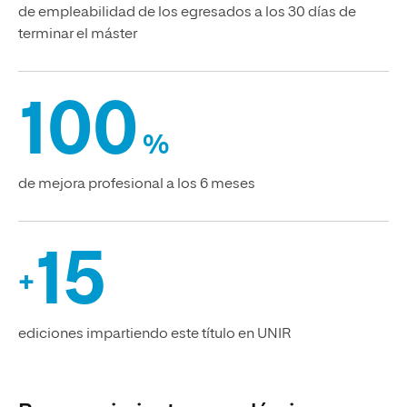
15
+
ediciones impartiendo este título en UNIR
Reconocimientos académicos
Centro certificado por ANECA, según el
modelo AUDIT
La Escuela Superior de Ingeniería y Tecnología cuenta con el
sello de calidad otorgado por la Agencia Nacional de
Evaluación y Acreditación
, el órgano encargado de garantizar
la calidad de las titulaciones impartidas en el sistema
universitario español en línea con el Espacio Europeo de
Educación Superior (EEES).