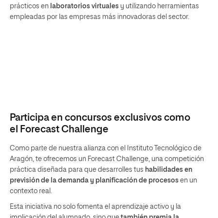
el Forecast Challenge
Como parte de nuestra alianza con el Instituto Tecnológico de
Aragón, te ofrecemos un Forecast Challenge, una competición
práctica diseñada para que desarrolles tus
habilidades en
previsión de la demanda y planificación de procesos
en un
contexto real.
Esta iniciativa no solo fomenta el aprendizaje activo y la
implicación del alumnado, sino que
también premia la
excelencia
: el estudiante con el mejor desempeño en el
proyecto recibirá un premio económico. Se trata de una
excelente oportunidad para aplicar los conocimientos
adquiridos en un entorno competitivo y obtener un
reconocimiento por ello.