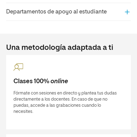
Clases 100%
online
Fórmate con sesiones en directo y plantea tus dudas
directamente a los docentes. En caso de que no
puedas, accede a las grabaciones cuando lo
necesites.
Recursos didácticos
Accede a nuestro Campus Virtual, una plataforma
online
con conexión directa a las clases, los
profesores, otros compañeros,
masterclass
o foros de
debate.