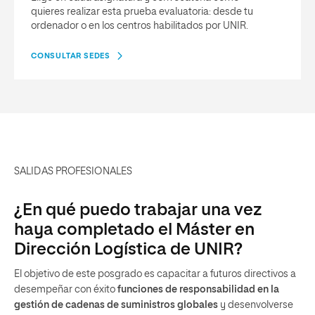
¿En qué puedo trabajar una vez
haya completado el Máster en
Dirección Logística de UNIR?
El objetivo de este posgrado es capacitar a futuros directivos a
desempeñar con éxito
funciones de responsabilidad en la
gestión de cadenas de suministros globales
y desenvolverse
de manera polivalente en las áreas de planificación,
aprovisionamiento, producción y distribución. Entre las posibles
salidas se encuentran:
Responsable de s
upply chain
y logística:
coordina y
optimiza todas las actividades de la cadena de
suministro, desde el aprovisionamiento hasta la
entrega al cliente. Su objetivo es mejorar la eficiencia,
reducir costes y garantizar los niveles de servicio.
Director de compras y aprovisionamiento:
gestiona
la estrategia de compras y la relación con