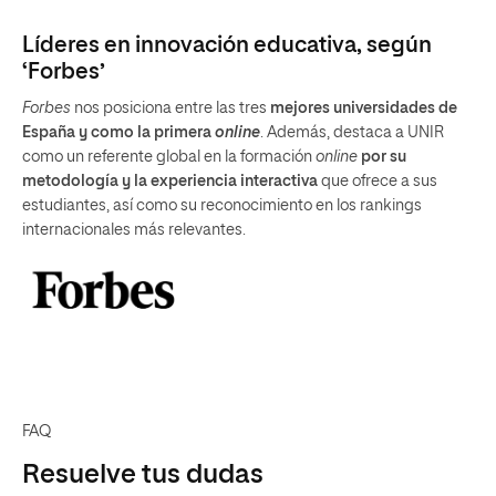
FAQ
Resuelve tus dudas
¿Qué es el
supply chain
?
¿En qué consisten las metodologías
Lean, Seis Sigma y EFQM?
¿Qué estudiar para ser director de
operaciones?