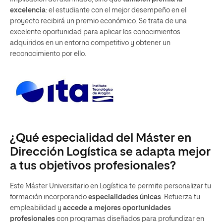
¿Qué especialidad del Máster en
Dirección Logística se adapta mejor
a tus objetivos profesionales?
Este Máster Universitario en Logística te permite personalizar tu
formación incorporando
especialidades únicas
. Refuerza tu
empleabilidad y
accede a mejores oportunidades
profesionales
con programas diseñados para profundizar en
áreas como análisis de datos, gestión de proyectos, SAP o
certificaciones reconocidas. Elige el itinerario que mejor se
adapte a tu perfil e intereses:
Dirección Logística + PSU en
Data Analyst para Dirección Logística
Dirección Logística + PSU en Dirección
de Proyectos Logísticos