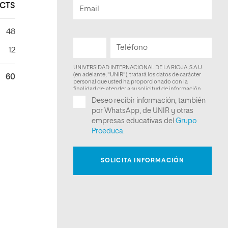
CTS
48
12
60