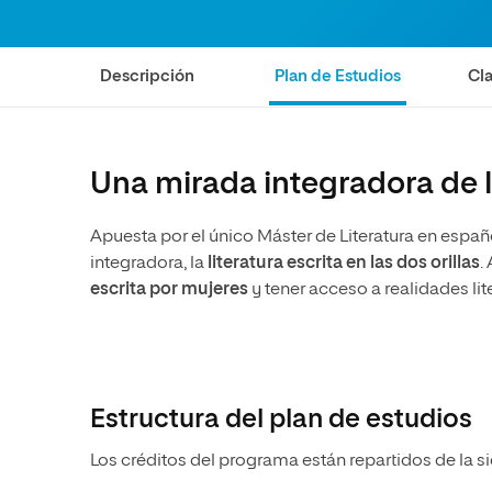
Diseño
Ingeniería y Tecnología
Ciencias P
Escuela de Humanidades
Ofici
Ciencias de la Salud
Diseño
Internacio
Inter
Normas de Organización y
Descripción
Plan de Estudios
Cla
Ciencias Sociales
Ciencias de la Salud
Funcionamiento
Humanidades
Ciencias Sociales
Artes
Humanidades
Una mirada integradora de la 
Música
Artes
Música
Apuesta por el único Máster de Literatura en espa
integradora, la
literatura escrita en las dos orillas
.
escrita por mujeres
y tener acceso a realidades li
Estructura del plan de estudios
Los créditos del programa están repartidos de la s