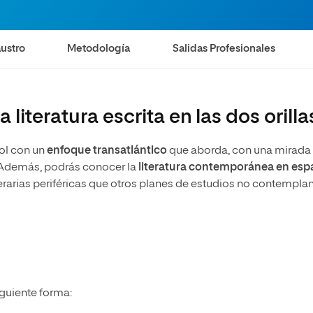
olíticas y Relaciones
Acceso universitario para
na de Movilidad
nales
mayores
nacional
ustro
Metodología
Salidas Profesionales
literatura escrita en las dos orilla
ñol con un
enfoque transatlántico
que aborda, con una mirada
 Además, podrás conocer la
literatura contemporánea en esp
terarias periféricas que otros planes de estudios no contemplan
iguiente forma: