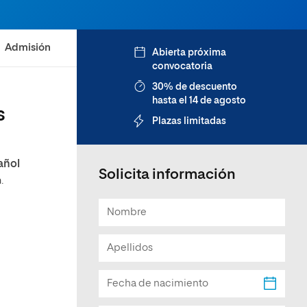
Facultad de Artes y Ciencias
Sociales
Admisión
Abierta próxima
Escuela de Doctorado
convocatoria
30% de descuento
hasta el 14 de agosto
s
Plazas limitadas
añol
Solicita información
.