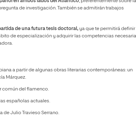
spañol en ambos lados del Atlántico
, preferentemente sobre l
egunta de investigación. También se admitirán trabajos
artida de una futura tesis doctoral,
ya que te permitirá definir
mbito de especialización y adquirir las competencias necesari
adora.
biana a partir de algunas obras literarias contemporáneas: un
cía Márquez.
gar común del flamenco.
ras españolas actuales.
ca de Julio Travieso Serrano.