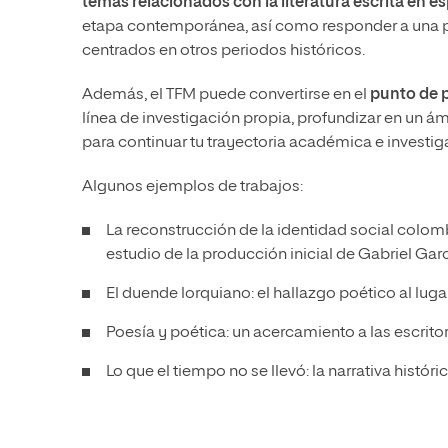
temas relacionados con la literatura escrita en e
etapa contemporánea, así como responder a una pr
centrados en otros periodos históricos.
Además, el TFM puede convertirse en el
punto de p
línea de investigación propia, profundizar en un á
para continuar tu trayectoria académica e investig
Algunos ejemplos de trabajos:
La reconstrucción de la identidad social colom
estudio de la producción inicial de Gabriel Gar
El duende lorquiano: el hallazgo poético al lu
Poesía y poética: un acercamiento a las escrito
Lo que el tiempo no se llevó: la narrativa históri