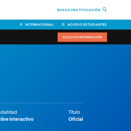
BUSCA UNA TITULACIÓN
INTERNACIONAL
ACCESO ESTUDIANTES
SOLICITA INFORMACIÓN
Facultad de Ciencias de la
Educación y Humanidades
Facultad de Ciencias de la
Salud
Facultad de Economía y
Empresa
dalidad
Título
Escuela Superior de Ingeniería
line interactivo
Oficial
y Tecnología (ESIT)
Facultad de Derecho