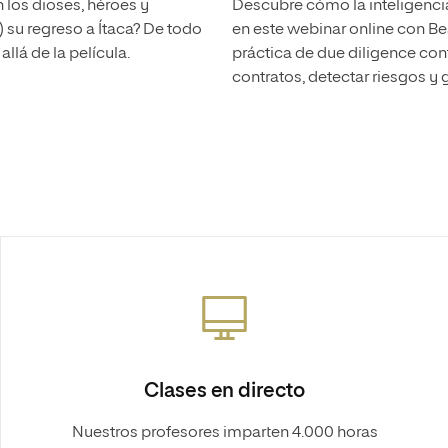
 los dioses, héroes y
Descubre cómo la inteligencia 
 su regreso a Ítaca? De todo
en este webinar online con Be
llá de la película.
práctica de due diligence co
contratos, detectar riesgos y 
Clases en directo
Nuestros profesores imparten 4.000 horas