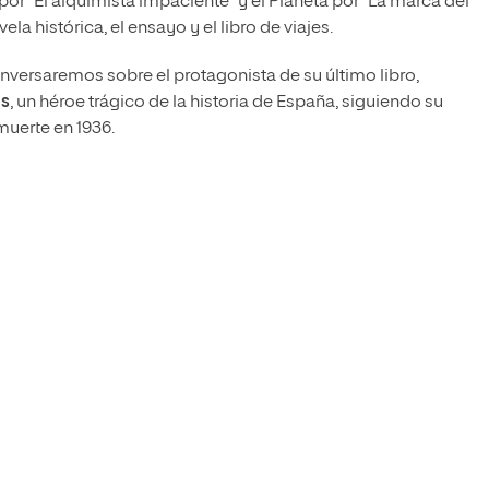
or “El alquimista impaciente” y el Planeta por “La marca del
ela histórica, el ensayo y el libro de viajes.
onversaremos sobre el protagonista de su último libro,
ns
, un héroe trágico de la historia de España, siguiendo su
muerte en 1936.