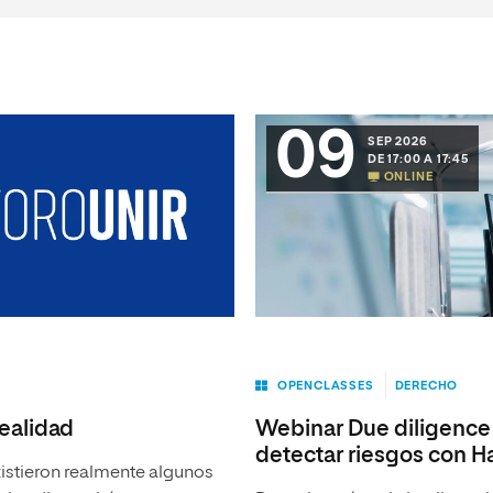
09
SEP 2026
DE 17:00 A 17:45
ONLINE
OPENCLASSES
DERECHO
realidad
Webinar Due diligence 
detectar riesgos con H
xistieron realmente algunos