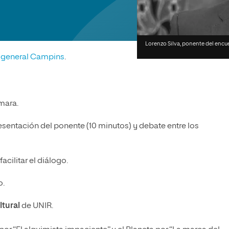
olíticas y Relaciones
Acceso universitario para
na de Movilidad
nales
mayores
nacional
Lorenzo Silva, ponente del encu
l general Campins
.
mara.
esentación del ponente (10 minutos) y debate entre los
facilitar el diálogo.
o.
ltural
de UNIR.