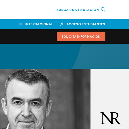
BUSCA UNA TITULACIÓN
INTERNACIONAL
ACCESO ESTUDIANTES
SOLICITA INFORMACIÓN
Facultad de Ciencias de la
Educación y Humanidades
Facultad de Ciencias de la
Salud
Facultad de Economía y
Empresa
Escuela Superior de Ingeniería
y Tecnología (ESIT)
Facultad de Derecho