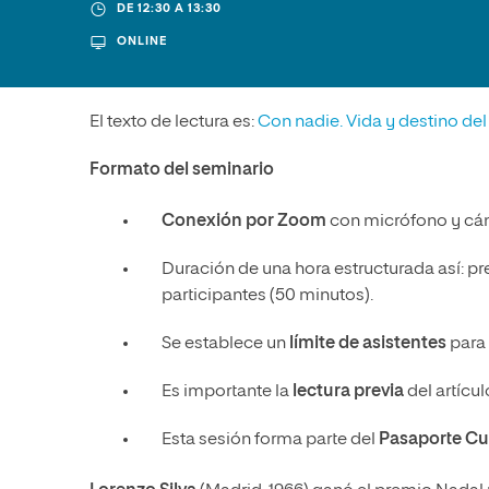
Diseño
Ingeniería y Tecnología
DE 12:30 A 13:30
Ciencias P
Escuela de Humanidades
Ofici
ONLINE
Ciencias de la Salud
Diseño
Internacio
Inter
Normas de Organización y
Ciencias Sociales
Ciencias de la Salud
Funcionamiento
Humanidades
Ciencias Sociales
El texto de lectura es:
Con nadie. Vida y destino de
Artes
Humanidades
Formato del seminario
Música
Artes
Conexión por Zoom
con micrófono y cá
Música
Duración de una hora estructurada así: pr
participantes (50 minutos).
Se establece un
límite de asistentes
para 
Es importante la
lectura previa
del artícul
Esta sesión forma parte del
Pasaporte Cu