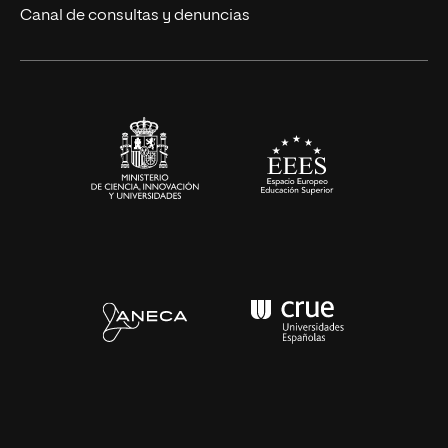
Eventos
Canal de consultas y denuncias
Alianzas corporativas
Sala de prensa
Contacto