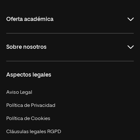
de
La
Rioja
Oferta académica
Grados
Sobre nosotros
Másteres Oficiales
Másteres Propios
Misión y Valores
Aspectos legales
Doctorados
Facultades
Experto Universitario
Nuestro Equipo
Aviso Legal
Postgrados
Trabaja en UNIR
Política de Privacidad
Cursos Universitarios
Actualidad
Política de Cookies
UNIR Revista
Cláusulas legales RGPD