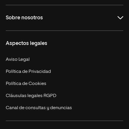
Grados
Sobre nosotros
Másteres Oficiales
Másteres Propios
Misión y Valores
Aspectos legales
Doctorados
Facultades
Experto Universitario
Nuestro Equipo
Aviso Legal
Postgrados
Trabaja en UNIR
Política de Privacidad
Cursos Universitarios
Actualidad
Política de Cookies
UNIR Revista
Cláusulas legales RGPD
Eventos
Canal de consultas y denuncias
Alianzas corporativas