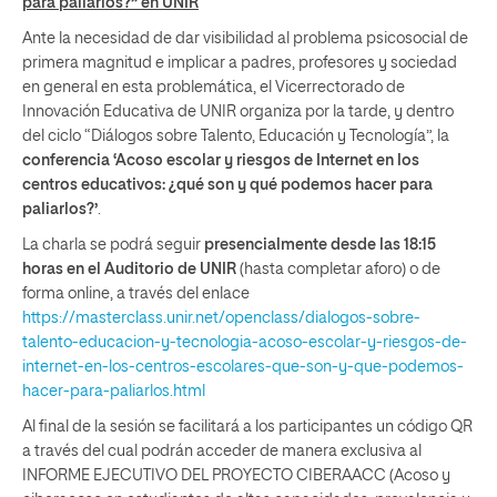
para paliarlos?” en UNIR
Ante la necesidad de dar visibilidad al problema psicosocial de
primera magnitud e implicar a padres, profesores y sociedad
en general en esta problemática, el Vicerrectorado de
Innovación Educativa de UNIR organiza por la tarde, y dentro
del ciclo “Diálogos sobre Talento, Educación y Tecnología”, la
conferencia ‘Acoso escolar y riesgos de Internet en los
centros educativos: ¿qué son y qué podemos hacer para
paliarlos?’
.
La charla se podrá seguir
presencialmente desde las 18:15
horas en el Auditorio de UNIR
(hasta completar aforo) o de
forma online, a través del enlace
https://masterclass.unir.net/openclass/dialogos-sobre-
talento-educacion-y-tecnologia-acoso-escolar-y-riesgos-de-
internet-en-los-centros-escolares-que-son-y-que-podemos-
hacer-para-paliarlos.html
Al final de la sesión se facilitará a los participantes un código QR
a través del cual podrán acceder de manera exclusiva al
INFORME EJECUTIVO DEL PROYECTO CIBERAACC (Acoso y