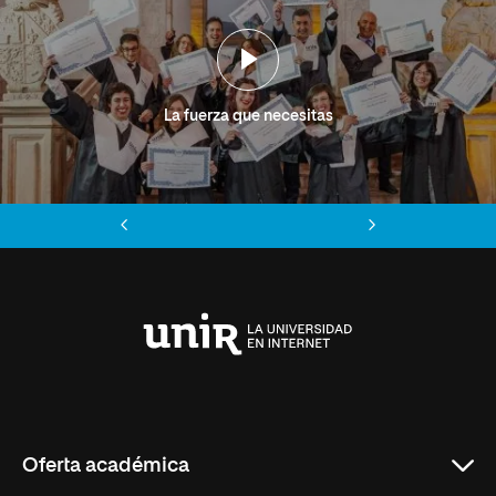
La fuerza que necesitas
Anterior
Siguiente
Universidad
Internacional
de
La
Rioja
Oferta académica