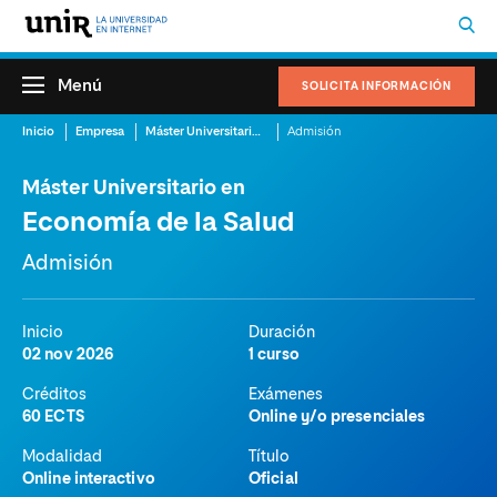
Menú
SOLICITA INFORMACIÓN
Inicio
Empresa
Máster Universitario en Economía de la Salud
Admisión
Máster Universitario en
Economía de la Salud
Admisión
Inicio
Duración
02 nov 2026
1 curso
Créditos
Exámenes
60 ECTS
Online y/o presenciales
Modalidad
Título
Online interactivo
Oficial