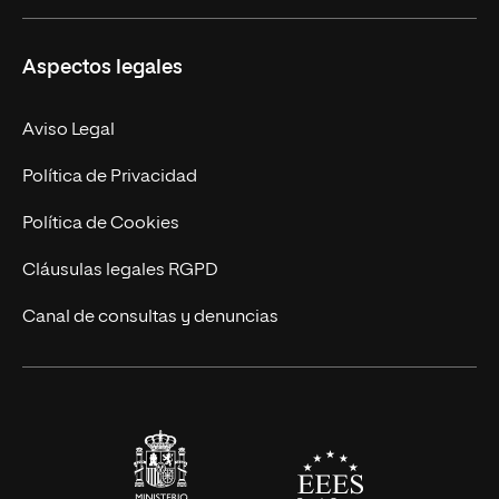
Másteres Propios
Misión y Valores
Aspectos legales
Doctorados
Facultades
Experto Universitario
Nuestro Equipo
Aviso Legal
Postgrados
Trabaja en UNIR
Política de Privacidad
Cursos Universitarios
Actualidad
Política de Cookies
UNIR Revista
Cláusulas legales RGPD
Eventos
Canal de consultas y denuncias
Alianzas corporativas
Sala de prensa
Contacto