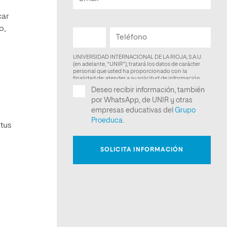
car
o,
 tus
s