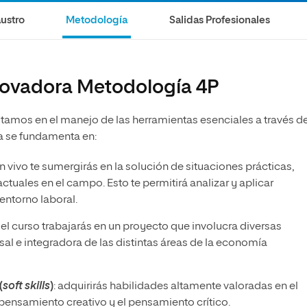
olíticas y Relaciones
Acceso universitario para
na de Movilidad
ustro
Metodología
Salidas Profesionales
nales
mayores
nacional
nnovadora Metodología 4P
tamos en el manejo de las herramientas esenciales a través de
a se fundamenta en:
en vivo te sumergirás en la solución de situaciones prácticas,
tuales en el campo. Esto te permitirá analizar y aplicar
entorno laboral.
 del curso trabajarás en un proyecto que involucra diversas
rsal e integradora de las distintas áreas de la economía
(
soft skills
)
: adquirirás habilidades altamente valoradas en el
pensamiento creativo y el pensamiento crítico.