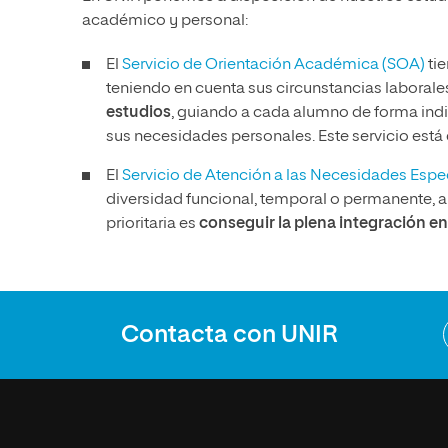
académico y personal:
El
Servicio de Orientación Académica (SOA)
tie
teniendo en cuenta sus circunstancias laborales 
estudios
, guiando a cada alumno de forma indi
sus necesidades personales. Este servicio está 
El
Servicio de Atención a las Necesidades Esp
diversidad funcional, temporal o permanente, 
prioritaria es
conseguir la plena integración en 
Contacta con UNIR