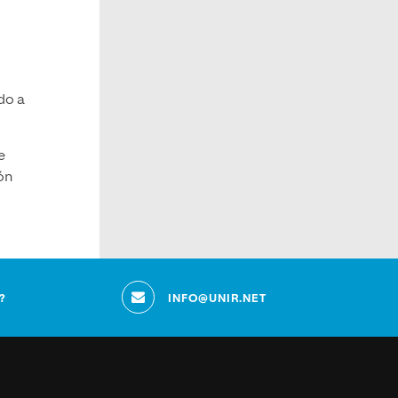
do a
e
ón
?
INFO@UNIR.NET