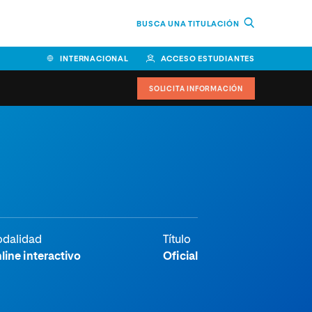
BUSCA UNA TITULACIÓN
INTERNACIONAL
ACCESO ESTUDIANTES
SOLICITA INFORMACIÓN
Facultad de Ciencias de la
Educación y Humanidades
Facultad de Ciencias de la
Salud
Facultad de Economía y
dalidad
Título
Empresa
line interactivo
Oficial
Escuela Superior de Ingeniería
y Tecnología (ESIT)
Facultad de Derecho