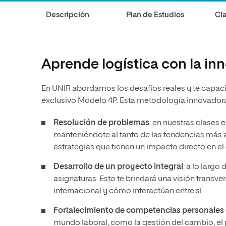
Diseño
Ingeniería y Tecnología
Ciencias P
Escuela de Humanidades
Ofici
Descripción
Plan de Estudios
Cla
Ciencias de la Salud
Diseño
Internacio
Inter
Normas de Organización y
Ciencias Sociales
Ciencias de la Salud
Funcionamiento
Humanidades
Ciencias Sociales
Aprende logística con la i
Artes
Humanidades
En UNIR abordamos los desafíos reales y te capaci
Música
Artes
exclusivo Modelo 4P. Esta metodología innovador
Música
Resolución de problemas
: en nuestras clases 
manteniéndote al tanto de las tendencias más ac
estrategias que tienen un impacto directo en el 
Desarrollo de un proyecto integral
: a lo largo
asignaturas. Esto te brindará una visión transve
internacional y cómo interactúan entre sí.
Fortalecimiento de competencias personales 
mundo laboral, como la gestión del cambio, el 