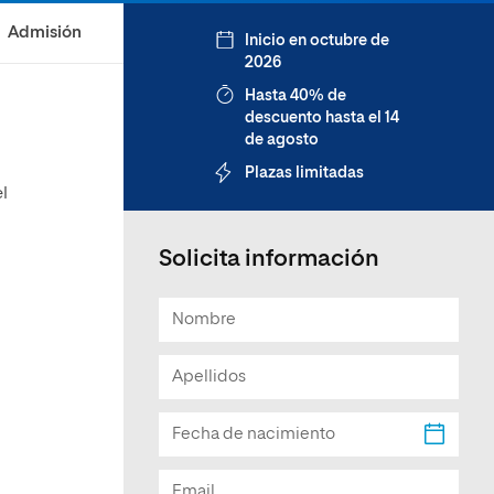
Facultad de Artes y Ciencias
Admisión
Inicio en octubre de
Sociales
2026
Escuela de Doctorado
Hasta 40% de
descuento hasta el 14
de agosto
Plazas limitadas
l
Solicita información