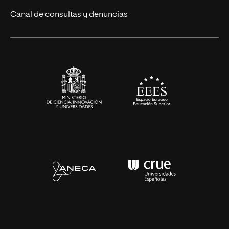
Eventos
Canal de consultas y denuncias
Alianzas corporativas
Sala de prensa
Contacto