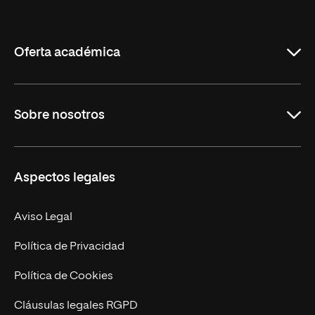
Internacional
de
La
Rioja
Oferta académica
Grados
Sobre nosotros
Másteres Oficiales
Másteres Propios
Misión y Valores
Aspectos legales
Doctorados
Facultades
Experto Universitario
Nuestro Equipo
Aviso Legal
Postgrados
Trabaja en UNIR
Política de Privacidad
Cursos Universitarios
Actualidad
Política de Cookies
UNIR Revista
Cláusulas legales RGPD