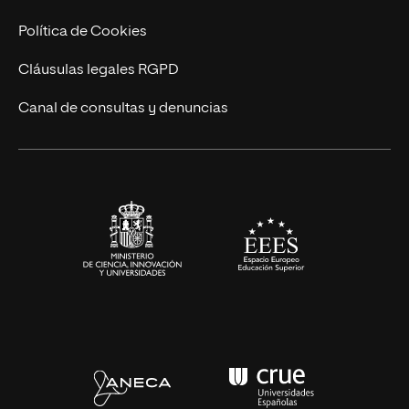
Cursos Universitarios
Actualidad
Política de Cookies
UNIR Revista
Cláusulas legales RGPD
Eventos
Canal de consultas y denuncias
Alianzas corporativas
Sala de prensa
Contacto