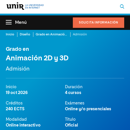
Menú
SOLICITA INFORMACIÓN
Inicio
Diseño
Grado en Animación 2D y 3D
Admisión
Grado en
Animación 2D y 3D
Admisión
Inicio
Duración
19 oct 2026
4 cursos
Créditos
Exámenes
240 ECTS
Online y/o presenciales
Modalidad
Título
Online interactivo
Oficial