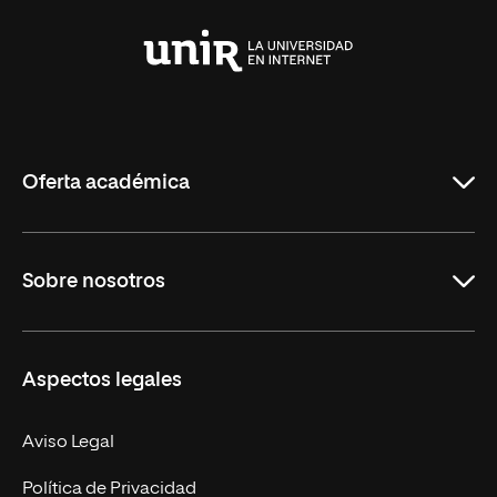
Universidad
Internacional
de
La
Rioja
Oferta académica
Grados
Sobre nosotros
Másteres Oficiales
Másteres Propios
Misión y Valores
Aspectos legales
Doctorados
Facultades
Experto Universitario
Nuestro Equipo
Aviso Legal
Postgrados
Trabaja en UNIR
Política de Privacidad