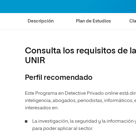
Diseño
Ingeniería y Tecnología
Ciencias P
Escuela de Humanidades
Ofici
Ciencias de la Salud
Diseño
Internacio
Inter
Normas de Organización y
Descripción
Plan de Estudios
Cla
Ciencias Sociales
Ciencias de la Salud
Funcionamiento
Humanidades
Ciencias Sociales
Artes
Humanidades
Consulta los requisitos de 
Música
Artes
UNIR
Música
Perfil recomendado
Este Programa en Detective Privado
online
está di
inteligencia, abogados, periodistas, informáticos
interesados en:
La investigación, la seguridad y la información
para poder aplicar al sector.