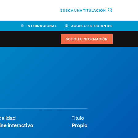
BUSCA UNA TITULACIÓN
INTERNACIONAL
ACCESO ESTUDIANTES
SOLICITA INFORMACIÓN
Facultad de Ciencias de la
Educación y Humanidades
Facultad de Ciencias de la
Salud
Facultad de Economía y
Empresa
alidad
Título
Escuela Superior de Ingeniería
ine interactivo
Propio
y Tecnología (ESIT)
Facultad de Derecho