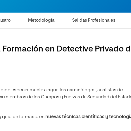
olíticas y Relaciones
Acceso universitario para
na de Movilidad
nales
mayores
nacional
ustro
Metodología
Salidas Profesionales
la Formación en Detective Privado 
rigido especialmente a aquellos criminólogos, analistas de
, ex miembros de los Cuerpos y Fuerzas de Seguridad del Estad
 y quieran formarse en
nuevas técnicas científicas y tecnologí