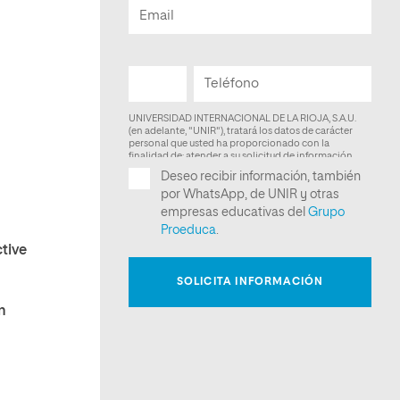
tive
n