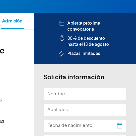
Facultad de Artes y Ciencias
Sociales
Admisión
Abierta próxima
Escuela de Doctorado
convocatoria
30% de descuento
hasta el 13 de agosto
de
Plazas limitadas
Solicita información
o
as