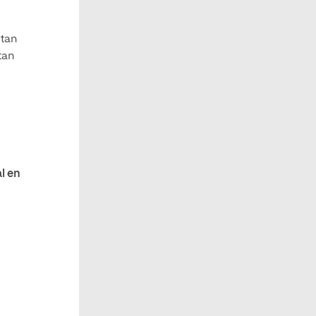
itan
tan
l en