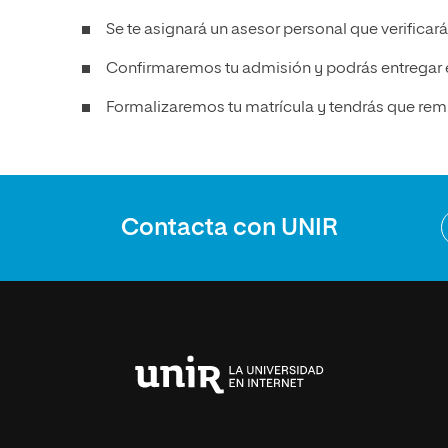
Se te asignará un asesor personal que verificar
Confirmaremos tu admisión y podrás entregar el
Formalizaremos tu matrícula y tendrás que remi
Contacta con UNIR
Universidad
Internacional
de