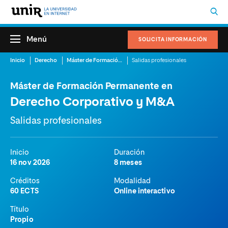
Menú
SOLICITA INFORMACIÓN
Inicio
Derecho
Máster de Formación Permanente en Derecho Corporativo y M&A
Salidas profesionales
Máster de Formación Permanente en
Derecho Corporativo y M&A
Salidas profesionales
Inicio
Duración
16 nov 2026
8 meses
Créditos
Modalidad
60 ECTS
Online interactivo
Título
Propio