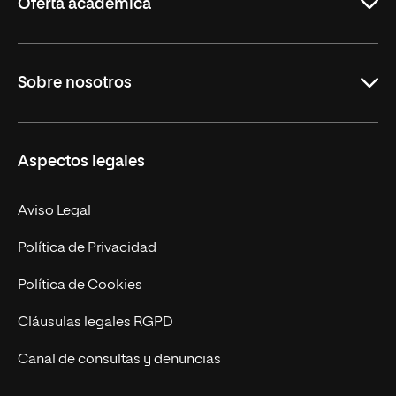
Oferta académica
Grados
Sobre nosotros
Másteres Oficiales
Másteres Propios
Misión y Valores
Aspectos legales
Doctorados
Facultades
Experto Universitario
Nuestro Equipo
Aviso Legal
Postgrados
Trabaja en UNIR
Política de Privacidad
Cursos Universitarios
Actualidad
Política de Cookies
UNIR Revista
Cláusulas legales RGPD
Eventos
Canal de consultas y denuncias
Alianzas corporativas