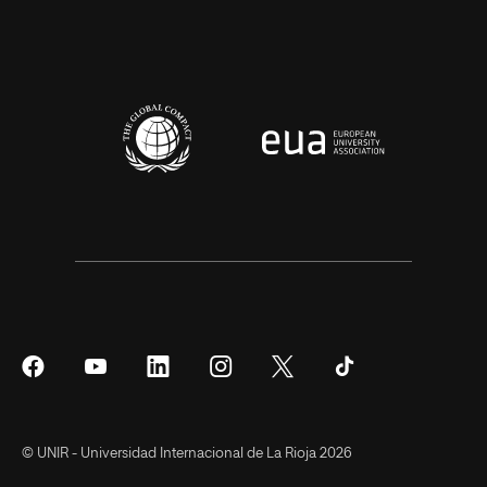
Síguenos
Síguenos
Síguenos
Síguenos
Síguenos
Síguenos
en
en
en
en
en
en
Facebook
YouTube
LinkedIn
Instagram
Twitter
Tiktok
© UNIR - Universidad Internacional de La Rioja 2026