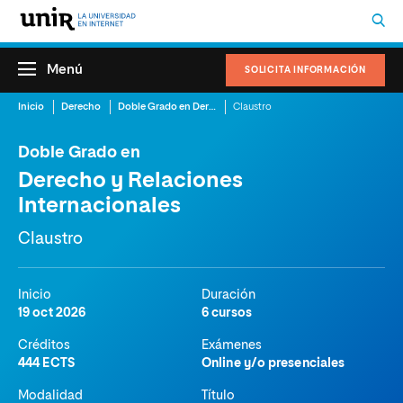
Menú
SOLICITA INFORMACIÓN
Inicio
Derecho
Doble Grado en Derecho y Relaciones Internacionales
Claustro
Doble Grado en
Derecho y Relaciones
Internacionales
Claustro
Inicio
Duración
19 oct 2026
6 cursos
Créditos
Exámenes
444 ECTS
Online y/o presenciales
Modalidad
Título