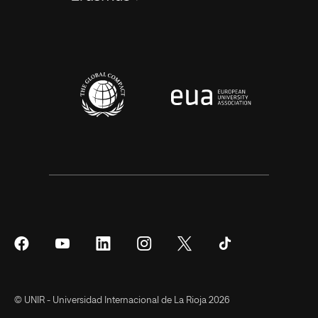
Síguenos
Síguenos
Síguenos
Síguenos
Síguenos
Síguenos
en
en
en
en
en
en
Facebook
YouTube
LinkedIn
Instagram
Twitter
Tiktok
© UNIR - Universidad Internacional de La Rioja 2026