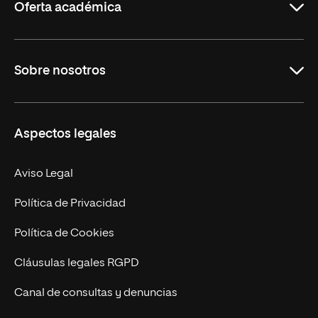
Oferta académica
Grados
Sobre nosotros
Másteres Oficiales
Másteres Propios
Misión y Valores
Aspectos legales
Doctorados
Facultades
Experto Universitario
Nuestro Equipo
Aviso Legal
Postgrados
Trabaja en UNIR
Política de Privacidad
Cursos Universitarios
Actualidad
Política de Cookies
UNIR Revista
Cláusulas legales RGPD
Eventos
Canal de consultas y denuncias