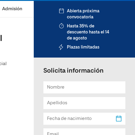
Facultad de Artes y Ciencias
Admisión
Abierta próxima
Sociales
convocatoria
Escuela de Doctorado
Hasta 35% de
descuento hasta el 14
l
de agosto
Plazas limitadas
ial
Solicita información