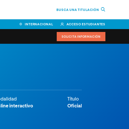
BUSCA UNA TITULACIÓN
INTERNACIONAL
ACCESO ESTUDIANTES
SOLICITA INFORMACIÓN
Facultad de Ciencias de la
Educación y Humanidades
Facultad de Ciencias de la
Salud
Facultad de Economía y
dalidad
Título
Empresa
line interactivo
Oficial
Escuela Superior de Ingeniería
y Tecnología (ESIT)
Facultad de Derecho