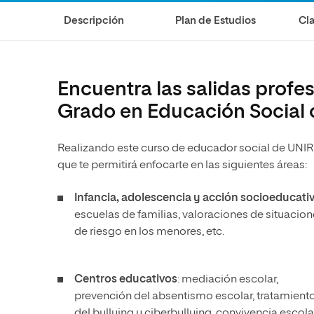
Diseño
Ingeniería y Tecnología
Ciencias P
Escuela de Humanidades
Ofici
Descripción
Plan de Estudios
Cla
Ciencias de la Salud
Diseño
Internacio
Inter
Normas de Organización y
Ciencias Sociales
Ciencias de la Salud
Funcionamiento
Humanidades
Ciencias Sociales
Encuentra las salidas profe
Artes
Humanidades
Grado en Educación Social 
Música
Artes
Realizando este curso de educador social de UNIR 
Música
que te permitirá enfocarte en las siguientes áreas:
Infancia, adolescencia y acción socioeducati
escuelas de familias, valoraciones de situacio
de riesgo en los menores, etc.
Centros educativos
: mediación escolar,
prevención del absentismo escolar, tratamient
del bullying y ciberbullying, convivencia escola