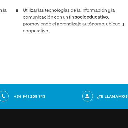
n la
Utilizar las tecnologías de la información y la
comunicación con un fin
socioeducativo
,
promoviendo el aprendizaje autónomo, ubicuo y
cooperativo.
+34 941 209 743
¿TE LLAMAMOS