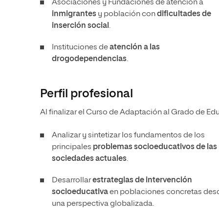
Asociaciones y Fundaciones de atención a
inmigrantes
y población con
dificultades de
inserción social
.
Instituciones de
atención a las
drogodependencias
.
Perfil profesional
Al finalizar el Curso de Adaptación al Grado de Ed
Analizar y sintetizar los fundamentos de los
principales
problemas socioeducativos de las
sociedades actuales
.
Desarrollar
estrategias de intervención
socioeducativa
en poblaciones concretas des
una perspectiva globalizada.