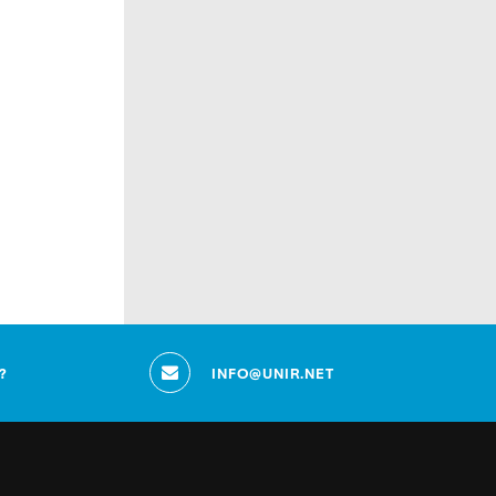
?
INFO@UNIR.NET