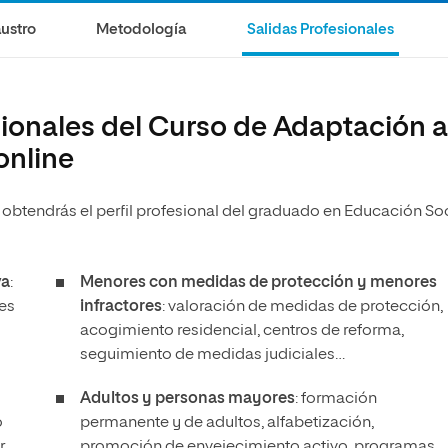
olíticas y Relaciones
Acceso universitario para
na de Movilidad
ustro
Metodología
Salidas Profesionales
nales
mayores
nacional
sionales del Curso de Adaptación a
online
obtendrás el perfil profesional del graduado en Educación Soc
va
:
Menores con medidas de protección y menores
nes
infractores
: valoración de medidas de protección,
acogimiento residencial, centros de reforma,
seguimiento de medidas judiciales…
Adultos y personas mayores
: formación
o
permanente y de adultos, alfabetización,
r,
promoción de envejecimiento activo, programas