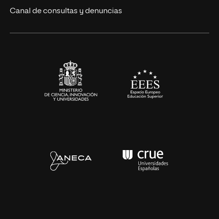
Eventos
Canal de consultas y denuncias
Alianzas corporativas
Sala de prensa
Contacto