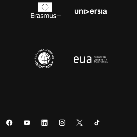
Síguenos
Síguenos
Síguenos
Síguenos
Síguenos
Síguenos
en
en
en
en
en
en
Facebook
YouTube
LinkedIn
Instagram
Twitter
Tiktok