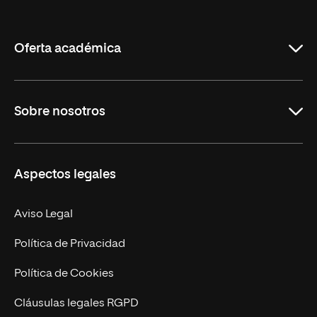
de
La
Rioja
Oferta académica
Grados
Sobre nosotros
Másteres Oficiales
Másteres Propios
Misión y Valores
Aspectos legales
Doctorados
Facultades
Experto Universitario
Nuestro Equipo
Aviso Legal
Postgrados
Trabaja en UNIR
Política de Privacidad
Cursos Universitarios
Actualidad
Política de Cookies
UNIR Revista
Cláusulas legales RGPD