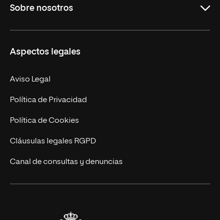
Sobre nosotros
Másteres Oficiales
Másteres Propios
Misión y Valores
Aspectos legales
Doctorados
Facultades
Experto Universitario
Nuestro Equipo
Aviso Legal
Postgrados
Trabaja en UNIR
Política de Privacidad
Cursos Universitarios
Actualidad
Política de Cookies
UNIR Revista
Cláusulas legales RGPD
Eventos
Canal de consultas y denuncias
Alianzas corporativas
Sala de prensa