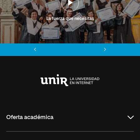
La fuerza que necesitas
Anterior
Siguiente
Universidad
Internacional
de
La
Rioja
Oferta académica
Grados