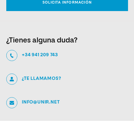
¿Tienes alguna duda?
+34 941 209 743
¿TE LLAMAMOS?
INFO@UNIR.NET