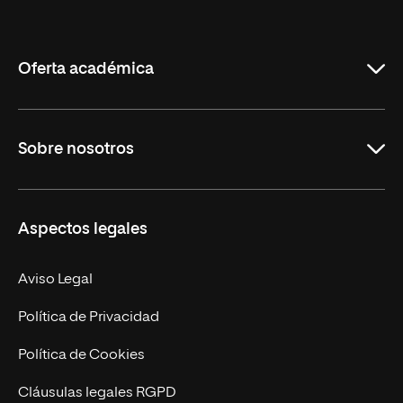
Internacional
de
La
Rioja
Oferta académica
Grados
Sobre nosotros
Másteres Oficiales
Másteres Propios
Misión y Valores
Aspectos legales
Doctorados
Facultades
Experto Universitario
Nuestro Equipo
Aviso Legal
Postgrados
Trabaja en UNIR
Política de Privacidad
Cursos Universitarios
Actualidad
Política de Cookies
UNIR Revista
Cláusulas legales RGPD