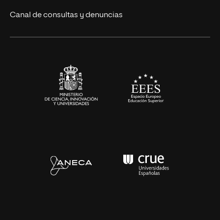
Eventos
Canal de consultas y denuncias
Alianzas corporativas
Sala de prensa
Contacto