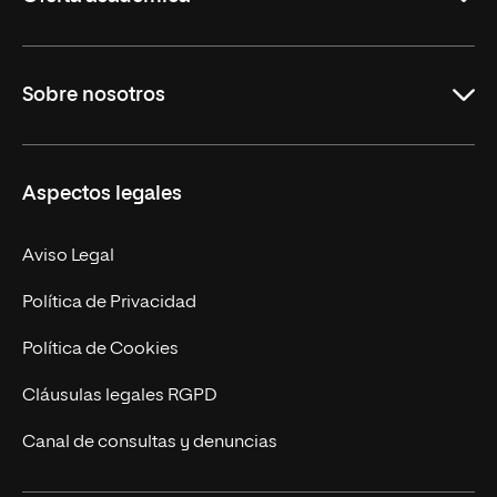
Grados
Sobre nosotros
Másteres Oficiales
Másteres Propios
Misión y Valores
Aspectos legales
Doctorados
Facultades
Experto Universitario
Nuestro Equipo
Aviso Legal
Postgrados
Trabaja en UNIR
Política de Privacidad
Cursos Universitarios
Actualidad
Política de Cookies
UNIR Revista
Cláusulas legales RGPD
Eventos
Canal de consultas y denuncias
Alianzas corporativas