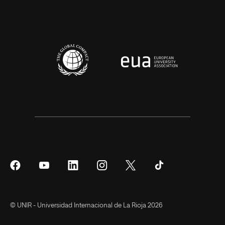
Síguenos
Síguenos
Síguenos
Síguenos
Síguenos
Síguenos
en
en
en
en
en
en
Facebook
YouTube
LinkedIn
Instagram
Twitter
Tiktok
© UNIR - Universidad Internacional de La Rioja 2026