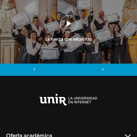
La fuerza que necesitas
Anterior
Siguiente
Universidad
Internacional
de
La
Rioja
Oferta académica