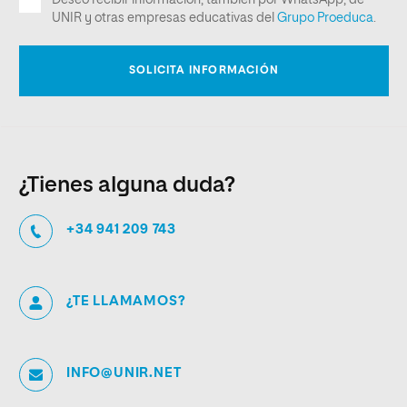
¿Tienes alguna duda?
+34 941 209 743
¿TE LLAMAMOS?
INFO@UNIR.NET