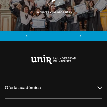
La fuerza que necesitas
Anterior
Siguiente
Universidad
Internacional
de
La
Rioja
Oferta académica
Grados