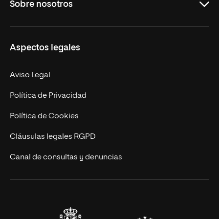
Sobre nosotros
Másteres Oficiales
Másteres Propios
Misión y Valores
Aspectos legales
Doctorados
Facultades
Experto Universitario
Nuestro Equipo
Aviso Legal
Postgrados
Trabaja en UNIR
Política de Privacidad
Cursos Universitarios
Actualidad
Política de Cookies
UNIR Revista
Cláusulas legales RGPD
Eventos
Canal de consultas y denuncias
Alianzas corporativas
Sala de prensa
Contacto