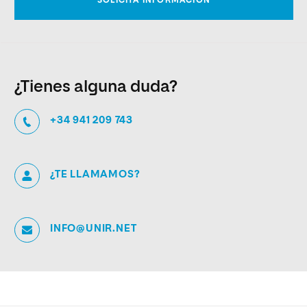
¿Tienes alguna duda?
+34 941 209 743
¿TE LLAMAMOS?
INFO@UNIR.NET