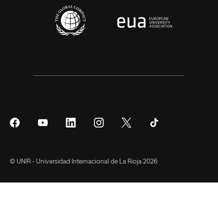
Síguenos
Síguenos
Síguenos
Síguenos
Síguenos
Síguenos
en
en
en
en
en
en
Facebook
YouTube
LinkedIn
Instagram
Twitter
Tiktok
© UNIR - Universidad Internacional de La Rioja 2026