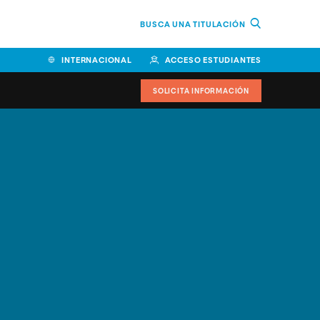
BUSCA UNA TITULACIÓN
INTERNACIONAL
ACCESO ESTUDIANTES
SOLICITA INFORMACIÓN
Facultad de Ciencias de la
Educación y Humanidades
Facultad de Ciencias de la
Salud
Facultad de Economía y
Empresa
Escuela Superior de Ingeniería
y Tecnología (ESIT)
Facultad de Derecho