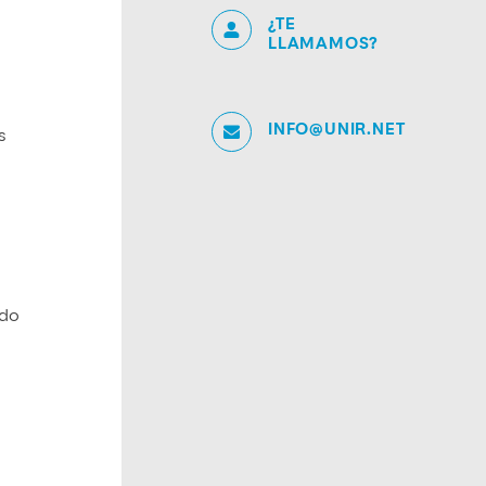
¿TE
LLAMAMOS?
INFO@UNIR.NET
s
ndo