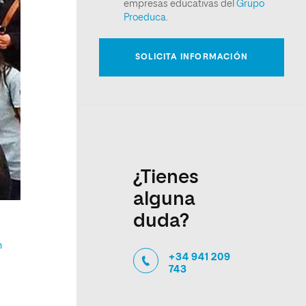
¿Tienes
alguna
duda?
n
+34 941 209
743