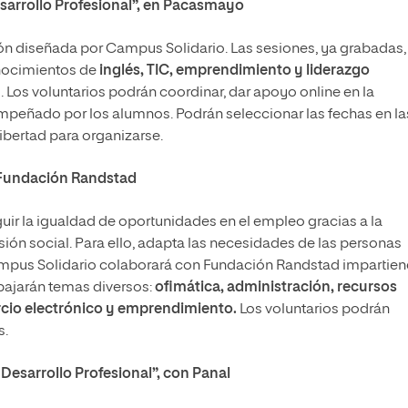
arrollo Profesional”, en Pacasmayo
ón diseñada por Campus Solidario. Las sesiones, ya grabadas,
onocimientos de
inglés, TIC, emprendimiento y liderazgo
 Los voluntarios podrán coordinar, dar apoyo online en la
sempeñado por los alumnos. Podrán seleccionar las fechas en la
libertad para organizarse.
 Fundación Randstad
ir la igualdad de oportunidades en el empleo gracias a la
sión social. Para ello, adapta las necesidades de las personas
 Campus Solidario colaborará con Fundación Randstad impartie
rabajarán temas diversos:
ofimática, administración, recursos
rcio electrónico y emprendimiento.
Los voluntarios podrán
s.
esarrollo Profesional”, con Panal