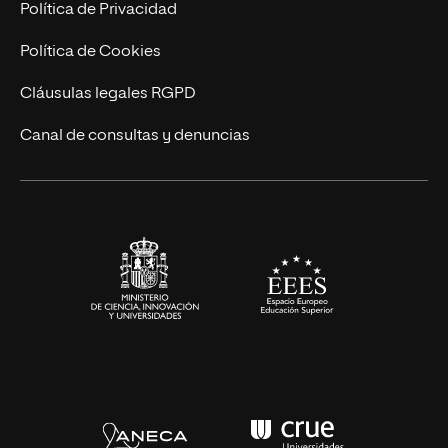
Postgrados
Trabaja en UNIR
Política de Privacidad
Cursos Universitarios
Actualidad
Política de Cookies
UNIR Revista
Cláusulas legales RGPD
Eventos
Canal de consultas y denuncias
Alianzas corporativas
Sala de prensa
Contacto