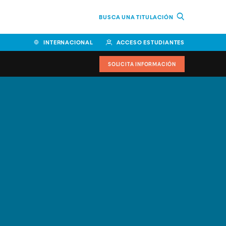
BUSCA UNA TITULACIÓN
INTERNACIONAL
ACCESO ESTUDIANTES
SOLICITA INFORMACIÓN
Facultad de Ciencias de la
Educación y Humanidades
Facultad de Ciencias de la
Salud
Facultad de Economía y
Empresa
Escuela Superior de Ingeniería
y Tecnología (ESIT)
Facultad de Derecho