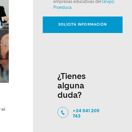
¿Tienes
alguna
duda?
 el
+34 941 209
743