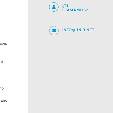
¿TE
LLAMAMOS?
INFO@UNIR.NET
uada
 y
uno
sario