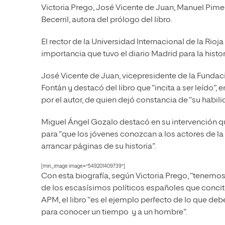
Victoria Prego, José Vicente de Juan, Manuel Pimen
Becerril, autora del prólogo del libro.
El rector de la Universidad Internacional de la Rio
importancia que tuvo el diario Madrid para la histo
José Vicente de Juan, vicepresidente de la Fundació
Fontán y destacó del libro que “incita a ser leído”
por el autor, de quien dejó constancia de “su habilid
Miguel Ángel Gozalo destacó en su intervención que
para “que los jóvenes conozcan a los actores de la
arrancar páginas de su historia”.
[min_image image=”549201409739″]
Con esta biografía, según Victoria Prego, “tenemo
de los escasísimos políticos españoles que concitó
APM, el libro “es el ejemplo perfecto de lo que debe
para conocer un tiempo y a un hombre”.