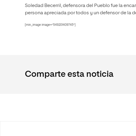
Soledad Becerril, defensora del Pueblo fue la enca
persona apreciada por todos y un defensor de la d
[min_image image=”549201409745″]
Comparte esta noticia