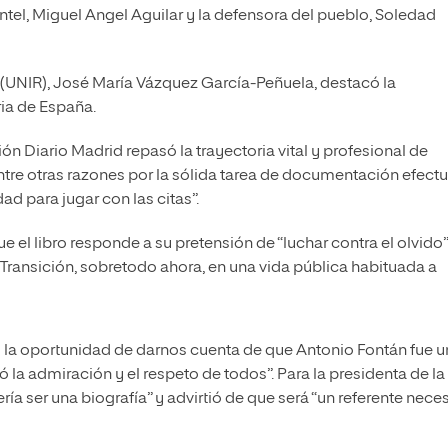
tel, Miguel Angel Aguilar y la defensora del pueblo, Soledad
ja (UNIR), José María Vázquez García-Peñuela, destacó la
ria de España.
n Diario Madrid repasó la trayectoria vital y profesional de
, entre otras razones por la sólida tarea de documentación efect
ad para jugar con las citas”.
 el libro responde a su pretensión de “luchar contra el olvido”
 Transición, sobretodo ahora, en una vida pública habituada a
s la oportunidad de darnos cuenta de que Antonio Fontán fue 
 la admiración y el respeto de todos”. Para la presidenta de la
ría ser una biografía” y advirtió de que será “un referente nece