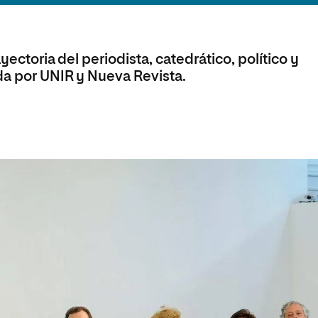
olíticas y Relaciones
Acceso universitario para
na de Movilidad
nales
mayores
nacional
yectoria del periodista, catedrático, político y
da por UNIR y Nueva Revista.