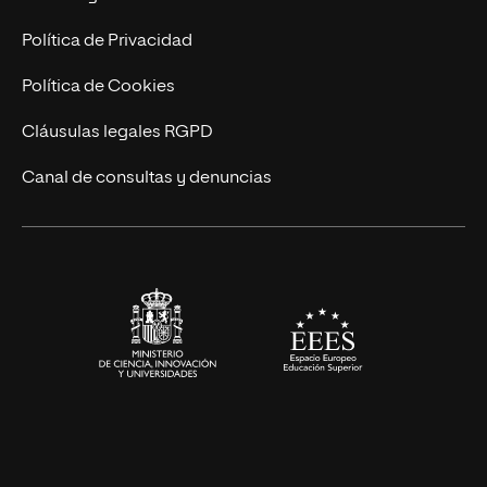
Postgrados
Trabaja en UNIR
Política de Privacidad
Cursos Universitarios
Actualidad
Política de Cookies
UNIR Revista
Cláusulas legales RGPD
Eventos
Canal de consultas y denuncias
Alianzas corporativas
Sala de prensa
Contacto