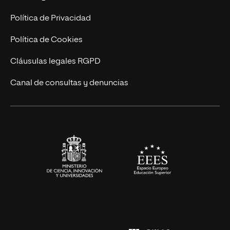
Postgrados
Trabaja en UNIR
Política de Privacidad
Cursos Universitarios
Actualidad
Política de Cookies
UNIR Revista
Cláusulas legales RGPD
Eventos
Canal de consultas y denuncias
Alianzas corporativas
Sala de prensa
Contacto