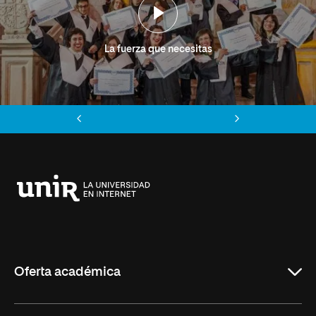
La fuerza que necesitas
Anterior
Siguiente
Universidad
Internacional
de
La
Rioja
Oferta académica
Grados