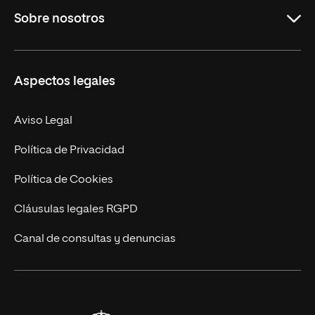
Sobre nosotros
Másteres Oficiales
Másteres Propios
Misión y Valores
Aspectos legales
Doctorados
Facultades
Experto Universitario
Nuestro Equipo
Aviso Legal
Postgrados
Trabaja en UNIR
Política de Privacidad
Cursos Universitarios
Actualidad
Política de Cookies
UNIR Revista
Cláusulas legales RGPD
Eventos
Canal de consultas y denuncias
Alianzas corporativas
Sala de prensa