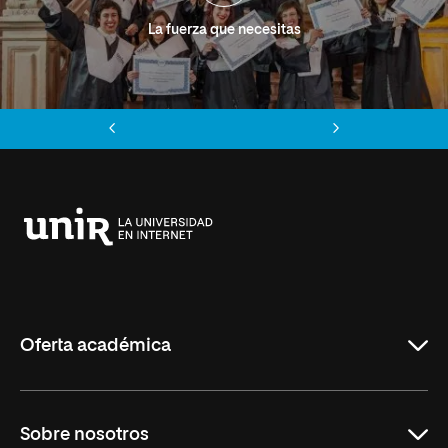
La fuerza que necesitas
Anterior
Siguiente
Universidad
Internacional
de
La
Rioja
Oferta académica
Grados
Sobre nosotros
Másteres Oficiales