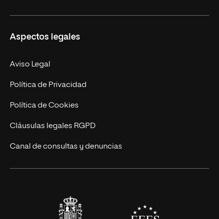
Másteres Propios
Misión y Valores
Aspectos legales
Doctorados
Facultades
Experto Universitario
Nuestro Equipo
Aviso Legal
Postgrados
Trabaja en UNIR
Política de Privacidad
Cursos Universitarios
Actualidad
Política de Cookies
UNIR Revista
Cláusulas legales RGPD
Eventos
Canal de consultas y denuncias
Alianzas corporativas
Sala de prensa
Contacto