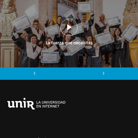
La fuerza que necesitas
Anterior
Siguiente
Universidad
Internacional
de
La
Rioja