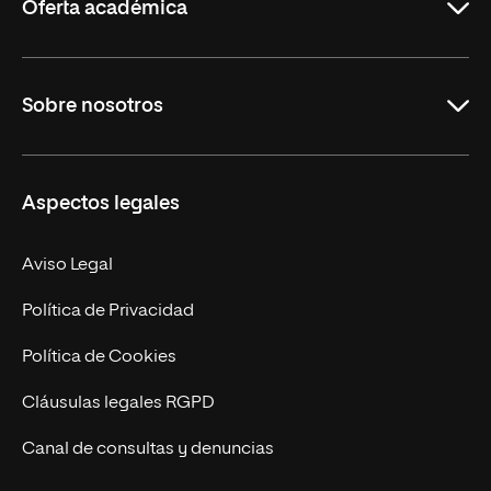
Oferta académica
Grados
Sobre nosotros
Másteres Oficiales
Másteres Propios
Misión y Valores
Aspectos legales
Doctorados
Facultades
Experto Universitario
Nuestro Equipo
Aviso Legal
Postgrados
Trabaja en UNIR
Política de Privacidad
Cursos Universitarios
Actualidad
Política de Cookies
UNIR Revista
Cláusulas legales RGPD
Eventos
Canal de consultas y denuncias
Alianzas corporativas