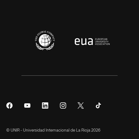
Síguenos
Síguenos
Síguenos
Síguenos
Síguenos
Síguenos
en
en
en
en
en
en
Facebook
YouTube
LinkedIn
Instagram
Twitter
Tiktok
© UNIR - Universidad Internacional de La Rioja 2026