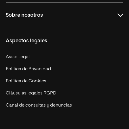
Grados
Sobre nosotros
Másteres Oficiales
Másteres Propios
Misión y Valores
Aspectos legales
Doctorados
Facultades
Experto Universitario
Nuestro Equipo
Aviso Legal
Postgrados
Trabaja en UNIR
Política de Privacidad
Cursos Universitarios
Actualidad
Política de Cookies
UNIR Revista
Cláusulas legales RGPD
Eventos
Canal de consultas y denuncias
Alianzas corporativas
Sala de prensa