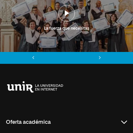
La fuerza que necesitas
Anterior
Siguiente
Universidad
Internacional
de
La
Rioja
Oferta académica