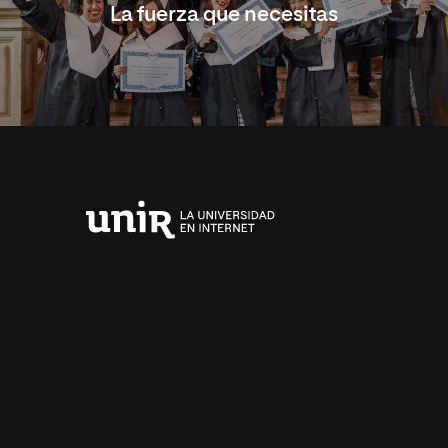
La fuerza que necesitas
Universidad
Internacional
de
La
Rioja