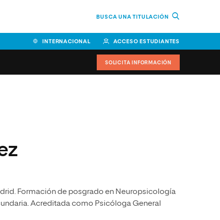
BUSCA UNA TITULACIÓN
INTERNACIONAL
ACCESO ESTUDIANTES
SOLICITA INFORMACIÓN
Facultad de Ciencias de la
Educación y Humanidades
Facultad de Ciencias de la
ez
Salud
Facultad de Economía y
Empresa
adrid. Formación de posgrado en Neuropsicología
Escuela Superior de Ingeniería
y Tecnología (ESIT)
Secundaria. Acreditada como Psicóloga General
Facultad de Derecho