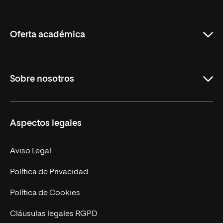
de
La
Rioja
Oferta académica
Grados
Sobre nosotros
Másteres Oficiales
Másteres Propios
Misión y Valores
Aspectos legales
Doctorados
Facultades
Experto Universitario
Nuestro Equipo
Aviso Legal
Postgrados
Trabaja en UNIR
Política de Privacidad
Cursos Universitarios
Actualidad
Política de Cookies
UNIR Revista
Cláusulas legales RGPD