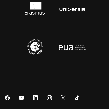
Síguenos
Síguenos
Síguenos
Síguenos
Síguenos
Síguenos
en
en
en
en
en
en
Facebook
YouTube
LinkedIn
Instagram
Twitter
Tiktok