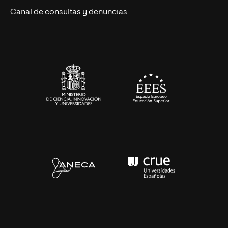
Eventos
Canal de consultas y denuncias
Alianzas corporativas
Sala de prensa
Contacto