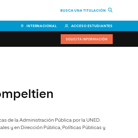
BUSCA UNA TITULACIÓN
INTERNACIONAL
ACCESO ESTUDIANTES
SOLICITA INFORMACIÓN
Facultad de Ciencias de la
Educación y Humanidades
Facultad de Ciencias de la
ompeltien
Salud
Facultad de Economía y
Empresa
as de la Administración Pública por la UNED.
Escuela Superior de Ingeniería
y Tecnología (ESIT)
es y en Dirección Pública, Políticas Públicas y
Facultad de Derecho