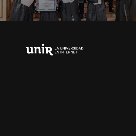
Universidad
Internacional
de
La
Rioja