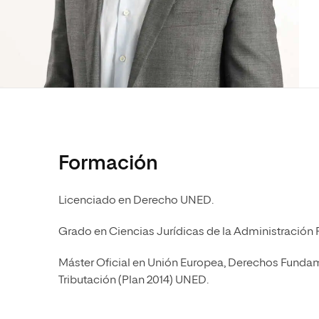
Diseño
Ingeniería y Tecnología
Ciencias P
Escuela de Humanidades
Ofici
Ciencias de la Salud
Diseño
Internacio
Inter
Normas de Organización y
Ciencias Sociales
Ciencias de la Salud
Funcionamiento
Humanidades
Ciencias Sociales
Artes
Humanidades
Música
Artes
Música
Formación
Licenciado en Derecho UNED.
Grado en Ciencias Jurídicas de la Administración
Máster Oficial en Unión Europea, Derechos Fundame
Tributación (Plan 2014) UNED.