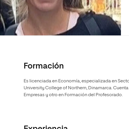
Diseño
Ingeniería y Tecnología
Ciencias P
Escuela de Humanidades
Ofici
Ciencias de la Salud
Diseño
Internacio
Inter
Normas de Organización y
Ciencias Sociales
Ciencias de la Salud
Funcionamiento
Humanidades
Ciencias Sociales
Artes
Humanidades
Música
Artes
Música
Formación
Es licenciada en Economía, especializada en Sector 
University College of Northern, Dinamarca. Cuenta
Empresas y otro en Formación del Profesorado.