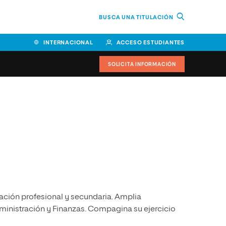
BUSCA UNA TITULACIÓN
INTERNACIONAL
ACCESO ESTUDIANTES
SOLICITA INFORMACIÓN
Facultad de Ciencias de la
Educación y Humanidades
Facultad de Ciencias de la
Salud
Facultad de Economía y
Empresa
ación profesional y secundaria. Amplia
Escuela Superior de Ingeniería
y Tecnología (ESIT)
inistración y Finanzas. Compagina su ejercicio
Facultad de Derecho