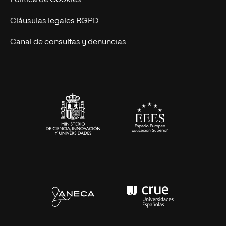
Política de Cookies
UNIR Revista
Cláusulas legales RGPD
Eventos
Canal de consultas y denuncias
Alianzas corporativas
Sala de prensa
Contacto