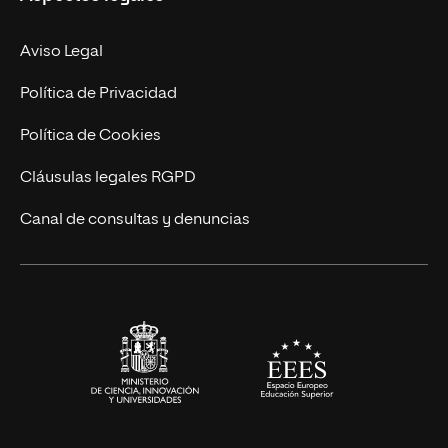
Doctorados
Facultades
Experto Universitario
Nuestro Equipo
Aviso Legal
Postgrados
Trabaja en UNIR
Política de Privacidad
Cursos Universitarios
Actualidad
Política de Cookies
UNIR Revista
Cláusulas legales RGPD
Eventos
Canal de consultas y denuncias
Alianzas corporativas
Sala de prensa
Contacto