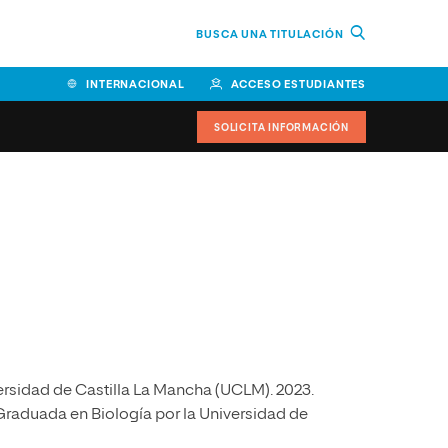
BUSCA UNA TITULACIÓN
INTERNACIONAL
ACCESO ESTUDIANTES
SOLICITA INFORMACIÓN
Facultad de Ciencias de la
Educación y Humanidades
Facultad de Ciencias de la
Salud
Facultad de Economía y
Empresa
ersidad de Castilla La Mancha (UCLM). 2023.
Escuela Superior de Ingeniería
y Tecnología (ESIT)
Graduada en Biología por la Universidad de
Facultad de Derecho