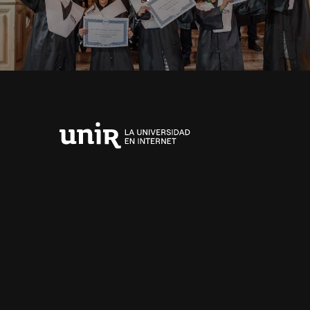
Universidad
Internacional
de
La
Rioja