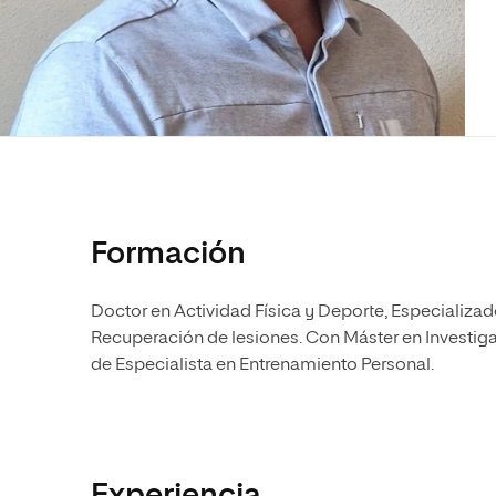
Diseño
Ingeniería y Tecnología
Ciencias P
Escuela de Humanidades
Ofici
Ciencias de la Salud
Diseño
Internacio
Inter
Normas de Organización y
Ciencias Sociales
Ciencias de la Salud
Funcionamiento
Humanidades
Ciencias Sociales
Artes
Humanidades
Música
Artes
Música
Formación
Doctor en Actividad Física y Deporte, Especializa
Recuperación de lesiones. Con Máster en Investiga
de Especialista en Entrenamiento Personal.