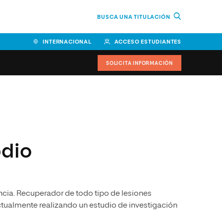
BUSCA UNA TITULACIÓN
INTERNACIONAL
ACCESO ESTUDIANTES
SOLICITA INFORMACIÓN
Facultad de Ciencias de la
Educación y Humanidades
Facultad de Ciencias de la
odio
Salud
Facultad de Economía y
Empresa
cia. Recuperador de todo tipo de lesiones
Escuela Superior de Ingeniería
y Tecnología (ESIT)
Actualmente realizando un estudio de investigación
Facultad de Derecho