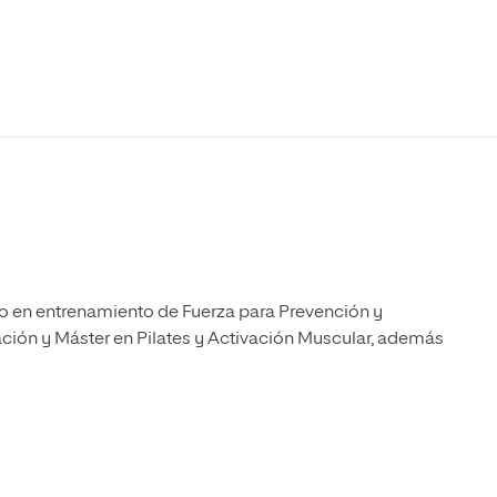
Máster Universitario en Psicopedagogía
olíticas y Relaciones
Acceso universitario para
na de Movilidad
nales
mayores
nacional
Máster Universitario en Atención Temprana y
Desarrollo Infantil
Máster Universitario en Enseñanza de Español
como Lengua Extranjera (ELE)
do en entrenamiento de Fuerza para Prevención y
ción y Máster en Pilates y Activación Muscular, además