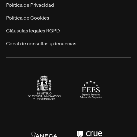
Postgrados
Trabaja en UNIR
Política de Privacidad
Cursos Universitarios
Actualidad
Política de Cookies
UNIR Revista
Cláusulas legales RGPD
Eventos
Canal de consultas y denuncias
Alianzas corporativas
Sala de prensa
Contacto