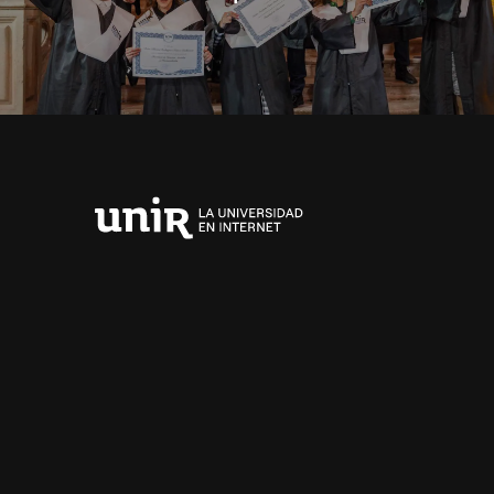
Universidad
Internacional
de
La
Rioja