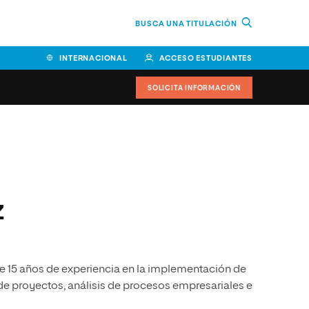
BUSCA UNA TITULACIÓN
INTERNACIONAL
ACCESO ESTUDIANTES
SOLICITA INFORMACIÓN
Facultad de Ciencias de la
Educación y Humanidades
Facultad de Ciencias de la
z
Salud
Facultad de Economía y
Empresa
e 15 años de experiencia en la implementación de
Escuela Superior de Ingeniería
y Tecnología (ESIT)
 de proyectos, análisis de procesos empresariales e
Facultad de Derecho