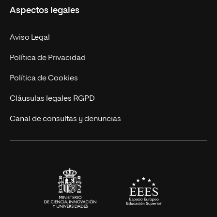
Aspectos legales
Doctorados
Facultades
Experto Universitario
Nuestro Equipo
Aviso Legal
Postgrados
Trabaja en UNIR
Política de Privacidad
Cursos Universitarios
Actualidad
Política de Cookies
UNIR Revista
Cláusulas legales RGPD
Eventos
Canal de consultas y denuncias
Alianzas corporativas
Sala de prensa
Contacto