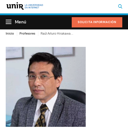
Menú
SOLICITA INFORMACIÓN
Inicio
Profesores
Raúl Arturo Hirakawa Andia